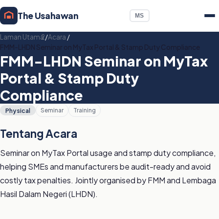
The Usahawan
MS
Laman Utama
/
Acara
/
FMM-LHDN Seminar on MyTax Portal & Stamp Duty Compliance
FMM-LHDN Seminar on MyTax
Portal & Stamp Duty
Compliance
Physical
Seminar
Training
Tentang Acara
Seminar on MyTax Portal usage and stamp duty compliance,
helping SMEs and manufacturers be audit-ready and avoid
costly tax penalties. Jointly organised by FMM and Lembaga
Hasil Dalam Negeri (LHDN).