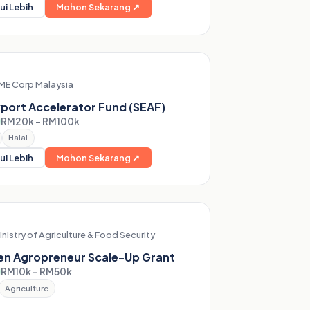
ui Lebih
Mohon Sekarang ↗
ME Corp Malaysia
port Accelerator Fund (SEAF)
RM20k – RM100k
Halal
ui Lebih
Mohon Sekarang ↗
inistry of Agriculture & Food Security
n Agropreneur Scale-Up Grant
RM10k – RM50k
Agriculture