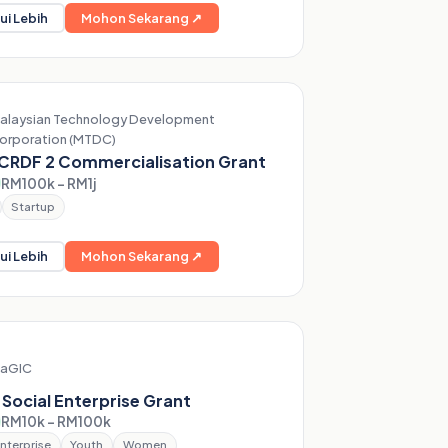
ui Lebih
Mohon Sekarang ↗
alaysian Technology Development
orporation (MTDC)
CRDF 2 Commercialisation Grant
RM100k – RM1j
Startup
ui Lebih
Mohon Sekarang ↗
aGIC
Social Enterprise Grant
RM10k – RM100k
nterprise
Youth
Women