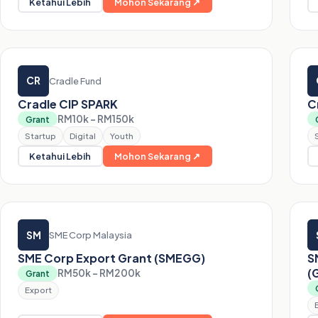
Ketahui Lebih
Mohon Sekarang ↗
CR
Cradle Fund
Cradle CIP SPARK
C
RM10k – RM150k
Grant
Startup
Digital
Youth
Ketahui Lebih
Mohon Sekarang ↗
SM
SME Corp Malaysia
SME Corp Export Grant (SMEGG)
S
(
RM50k – RM200k
Grant
Export