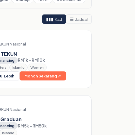
▮▮▮ Kad
☰ Jadual
EKUN Nasional
 TEKUN
RM1k – RM10k
inancing
tera
Islamic
Women
ui Lebih
Mohon Sekarang ↗
EKUN Nasional
 Graduan
RM5k – RM50k
inancing
Islamic