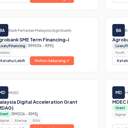
BA
BA
Bank Pertanian Malaysia (Agrobank)
B
grobank SME Term Financing-i
Agrob
RM50k – RM1j
Loan/Financing
Loan/F
Islamic
Youth
Ketahui Lebih
Mohon Sekarang ↗
Ketah
MD
MD
MDEC
M
alaysia Digital Acceleration Grant
MDEC 
MDAG)
Grant
RM50k – RM5j
Grant
Digital
Digital
Startup
ESG