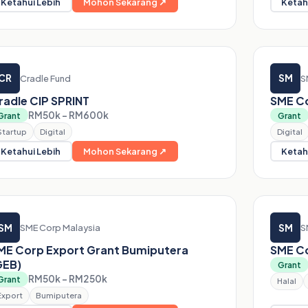
Ketahui Lebih
Mohon Sekarang ↗
Ketah
CR
SM
Cradle Fund
S
radle CIP SPRINT
SME Co
RM50k – RM600k
Grant
Grant
Startup
Digital
Digital
Ketahui Lebih
Mohon Sekarang ↗
Ketah
SM
SM
SME Corp Malaysia
S
ME Corp Export Grant Bumiputera
SME Co
GEB)
Grant
RM50k – RM250k
Grant
Halal
Export
Bumiputera