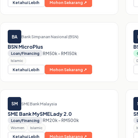
Ketahui Lebih
Mohon Sekarang ↗
BA
Bank Simpanan Nasional (BSN)
BSN MicroPlus
B
RM50k – RM150k
Loan/Financing
Islamic
Ketahui Lebih
Mohon Sekarang ↗
SM
SME Bank Malaysia
SME Bank MySMELady 2.0
S
RM20k – RM500k
Loan/Financing
Women
Islamic
Ketahui Lebih
Mohon Sekarang ↗