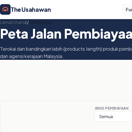
The Usahawan
Fu
Laman Utama
/
Pembiayaan
Peta Jalan Pembiaya
Terokai dan bandingkan lebih {products.length} produk pemb
dan agensi kerajaan Malaysia.
JENIS PEMBIAYAAN