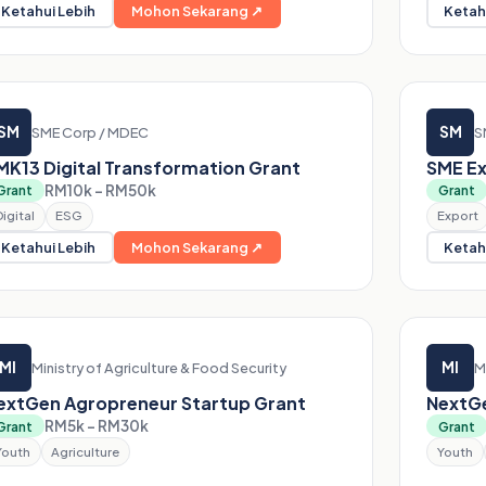
Ketahui Lebih
Mohon Sekarang ↗
Ketah
SM
SM
SME Corp / MDEC
S
MK13 Digital Transformation Grant
SME Ex
RM10k – RM50k
Grant
Grant
Digital
ESG
Export
Ketahui Lebih
Mohon Sekarang ↗
Ketah
MI
MI
Ministry of Agriculture & Food Security
M
extGen Agropreneur Startup Grant
NextGe
RM5k – RM30k
Grant
Grant
Youth
Agriculture
Youth