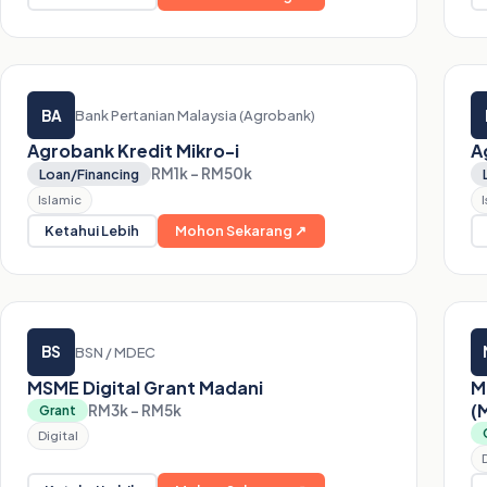
BA
Bank Pertanian Malaysia (Agrobank)
Agrobank Kredit Mikro-i
A
RM1k – RM50k
Loan/Financing
Islamic
Ketahui Lebih
Mohon Sekarang ↗
BS
BSN / MDEC
MSME Digital Grant Madani
M
(
RM3k – RM5k
Grant
Digital