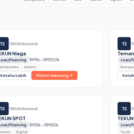
TE
TE
TEKUN Nasional
T
EKUN Niaga
Teman
RM1k – RM100k
Loan/Financing
Loan/F
Bumiputera
Islamic
Bumipu
Ketahui Lebih
Mohon Sekarang ↗
Ketah
TE
TE
TEKUN Nasional
T
EKUN SPOT
TEKUN
RM5k – RM50k
Loan/Financing
Loan/F
Islamic
Digital
Youth