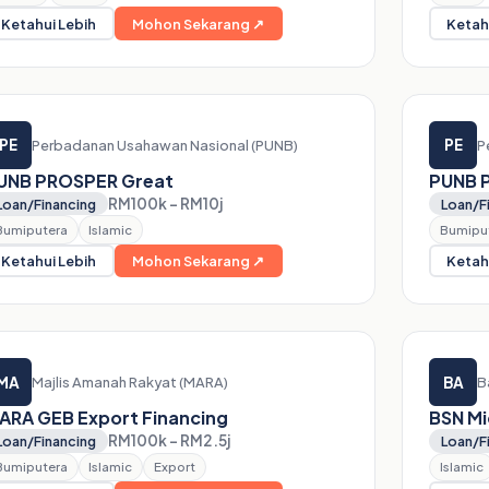
Ketahui Lebih
Mohon Sekarang ↗
Ketah
PE
PE
Perbadanan Usahawan Nasional (PUNB)
P
UNB PROSPER Great
PUNB 
RM100k – RM10j
Loan/Financing
Loan/F
Bumiputera
Islamic
Bumipu
Ketahui Lebih
Mohon Sekarang ↗
Ketah
MA
BA
Majlis Amanah Rakyat (MARA)
B
ARA GEB Export Financing
BSN Mi
RM100k – RM2.5j
Loan/Financing
Loan/F
Bumiputera
Islamic
Export
Islamic