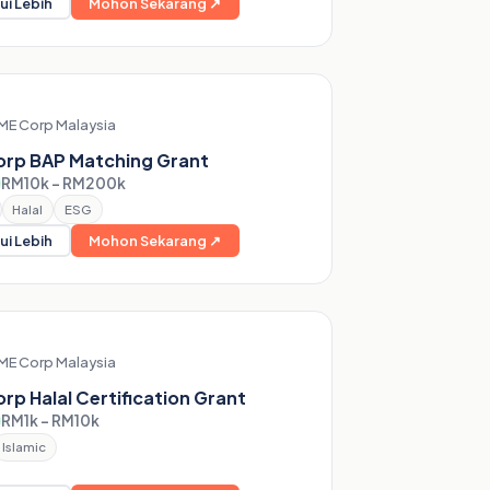
ui Lebih
Mohon Sekarang ↗
ME Corp Malaysia
rp BAP Matching Grant
RM10k – RM200k
Halal
ESG
ui Lebih
Mohon Sekarang ↗
ME Corp Malaysia
rp Halal Certification Grant
RM1k – RM10k
Islamic