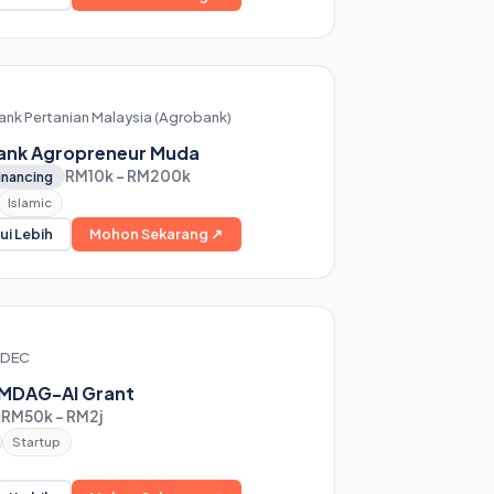
ank Pertanian Malaysia (Agrobank)
ank Agropreneur Muda
RM10k – RM200k
inancing
Islamic
ui Lebih
Mohon Sekarang ↗
DEC
MDAG-AI Grant
RM50k – RM2j
Startup