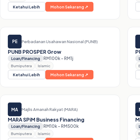
Ketahui Lebih
Mohon Sekarang ↗
PE
Perbadanan Usahawan Nasional (PUNB)
PUNB PROSPER Grow
P
RM100k – RM1j
Loan/Financing
Bumiputera
Islamic
Ketahui Lebih
Mohon Sekarang ↗
MA
Majlis Amanah Rakyat (MARA)
MARA SPiM Business Financing
M
RM10k – RM500k
Loan/Financing
Bumiputera
Islamic