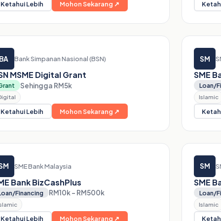
Ketahui Lebih
Mohon Sekarang ↗
Ketah
BA
SM
Bank Simpanan Nasional (BSN)
S
SN MSME Digital Grant
SME Ba
Sehingga RM5k
Grant
Loan/F
Digital
Islamic
Ketahui Lebih
Mohon Sekarang ↗
Ketah
SM
SM
SME Bank Malaysia
S
ME Bank BizCashPlus
SME Ba
RM10k – RM500k
Loan/Financing
Loan/F
Islamic
Islamic
Ketahui Lebih
Mohon Sekarang ↗
Ketah