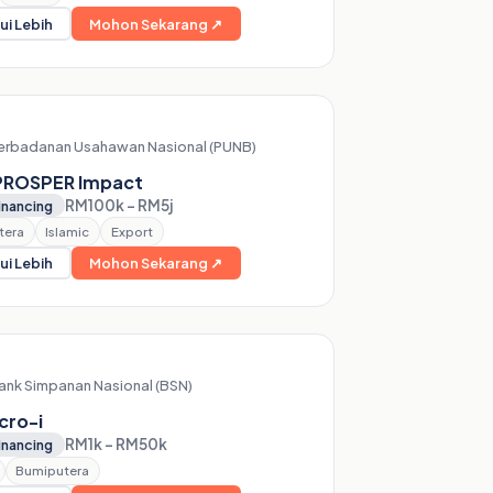
ui Lebih
Mohon Sekarang ↗
erbadanan Usahawan Nasional (PUNB)
PROSPER Impact
RM100k – RM5j
inancing
tera
Islamic
Export
ui Lebih
Mohon Sekarang ↗
ank Simpanan Nasional (BSN)
cro-i
RM1k – RM50k
inancing
Bumiputera