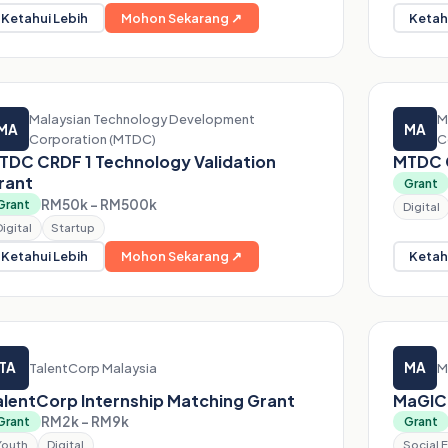
Ketahui Lebih
Mohon Sekarang ↗
Ketah
Malaysian Technology Development
M
MA
MA
Corporation (MTDC)
C
TDC CRDF 1 Technology Validation
MTDC 
rant
Grant
RM50k – RM500k
Grant
Digital
Digital
Startup
Ketahui Lebih
Mohon Sekarang ↗
Ketah
TA
MA
TalentCorp Malaysia
M
alentCorp Internship Matching Grant
MaGIC 
RM2k – RM9k
Grant
Grant
Youth
Digital
Social E