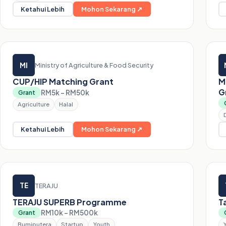
Ketahui Lebih
Mohon Sekarang ↗
MI
Ministry of Agriculture & Food Security
CUP/HIP Matching Grant
M
G
RM5k – RM50k
Grant
Agriculture
Halal
Ketahui Lebih
Mohon Sekarang ↗
TE
TERAJU
TERAJU SUPERB Programme
T
RM10k – RM500k
Grant
Bumiputera
Startup
Youth