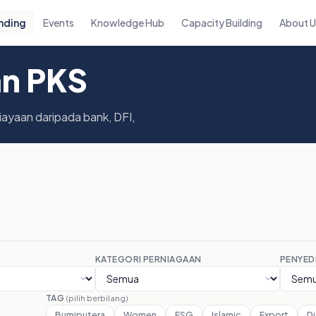
nding
Events
Knowledge Hub
Capacity Building
About 
an PKS
iayaan daripada bank, DFI,
KATEGORI PERNIAGAAN
PENYED
TAG
(pilih berbilang)
Bumiputera
Women
ESG
Islamic
Export
Di