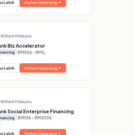
ui Lebih
Mohon Sekarang ↗
ME Bank Malaysia
nk Biz Accelerator
RM50k – RM1j
inancing
ui Lebih
Mohon Sekarang ↗
ME Bank Malaysia
nk Social Enterprise Financing
RM10k – RM300k
inancing
ui Lebih
Mohon Sekarang ↗