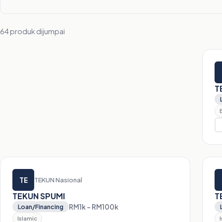
64 produk dijumpai
T
TE
TEKUN Nasional
TEKUN SPUMI
T
RM1k – RM100k
Loan/Financing
Islamic