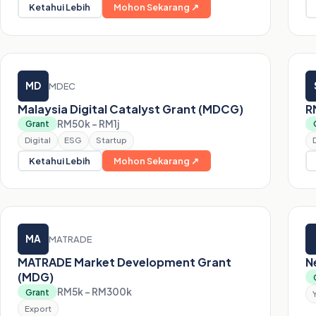
Ketahui Lebih
Mohon Sekarang ↗
MD
MDEC
Malaysia Digital Catalyst Grant (MDCG)
R
RM50k – RM1j
Grant
Digital
ESG
Startup
Ketahui Lebih
Mohon Sekarang ↗
MA
MATRADE
MATRADE Market Development Grant
N
(MDG)
RM5k – RM300k
Grant
Export