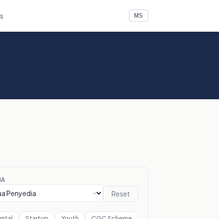
Us
MS
IA
Reset
gital
Startup
Youth
CGC Scheme