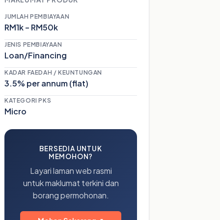
JUMLAH PEMBIAYAAN
RM1k – RM50k
JENIS PEMBIAYAAN
Loan/Financing
KADAR FAEDAH / KEUNTUNGAN
3.5% per annum (flat)
KATEGORI PKS
Micro
BERSEDIA UNTUK
MEMOHON?
Layari laman web rasmi
untuk maklumat terkini dan
borang permohonan.