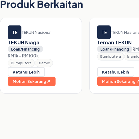
Produk Berkaitan
TE
TE
TEKUN Nasional
TEKUN Nasiona
TEKUN Niaga
Teman TEKUN
RM
Loan/Financing
Loan/Financing
RM1k – RM100k
Bumiputera
Islami
Bumiputera
Islamic
Ketahui Lebih
Ketahui Lebih
Mohon Sekarang ↗
Mohon Sekarang 