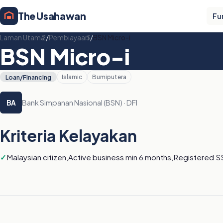
The Usahawan
Fu
Laman Utama
/
Pembiayaan
/
BSN Micro-i
BSN Micro-i
Loan/Financing
Islamic
Bumiputera
Bank Simpanan Nasional (BSN) · DFI
BA
Kriteria Kelayakan
Malaysian citizen,Active business min 6 months,Registered S