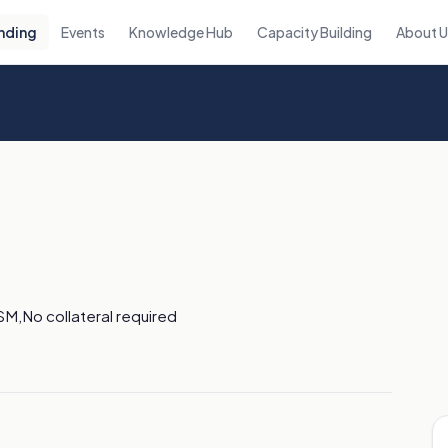
nding
Events
Knowledge Hub
Capacity Building
About 
SM,No collateral required