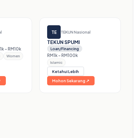
TE
l
TEKUN Nasional
TEKUN SPUMI
1k – RM10k
Loan/Financing
RM1k – RM100k
c
Women
Islamic
Ketahui Lebih
↗
Mohon Sekarang ↗