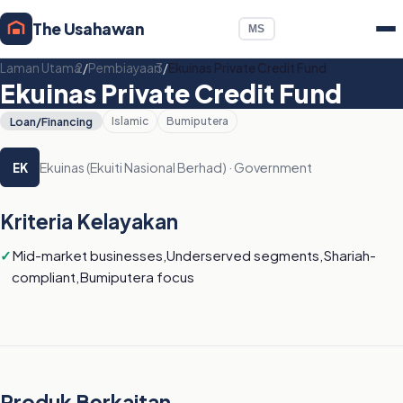
The Usahawan
MS
Laman Utama
/
Pembiayaan
/
Ekuinas Private Credit Fund
Ekuinas Private Credit Fund
Loan/Financing
Islamic
Bumiputera
Ekuinas (Ekuiti Nasional Berhad) · Government
EK
Kriteria Kelayakan
Mid-market businesses,Underserved segments,Shariah-
compliant,Bumiputera focus
Produk Berkaitan