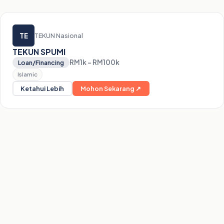
TE
TEKUN Nasional
TEKUN SPUMI
RM1k – RM100k
Loan/Financing
Islamic
Ketahui Lebih
Mohon Sekarang ↗