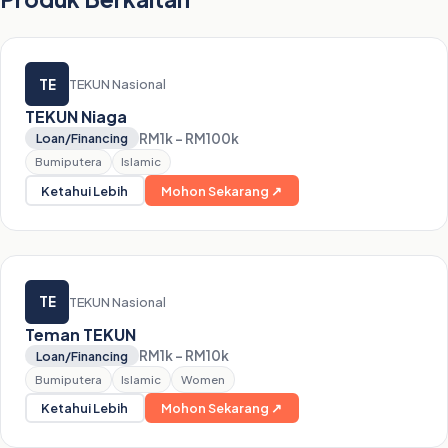
TE
TEKUN Nasional
TEKUN Niaga
RM1k – RM100k
Loan/Financing
Bumiputera
Islamic
Ketahui Lebih
Mohon Sekarang ↗
TE
TEKUN Nasional
Teman TEKUN
RM1k – RM10k
Loan/Financing
Bumiputera
Islamic
Women
Ketahui Lebih
Mohon Sekarang ↗