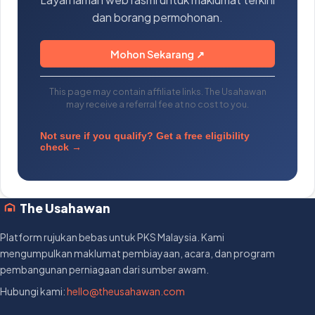
dan borang permohonan.
Mohon Sekarang ↗
This page may contain affiliate links. The Usahawan
may receive a referral fee at no cost to you.
Not sure if you qualify? Get a free eligibility
check →
The Usahawan
Platform rujukan bebas untuk PKS Malaysia. Kami
mengumpulkan maklumat pembiayaan, acara, dan program
pembangunan perniagaan dari sumber awam.
Hubungi kami:
hello@theusahawan.com