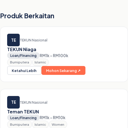
Produk Berkaitan
TE
TEKUN Nasional
TEKUN Niaga
RM1k – RM100k
Loan/Financing
Bumiputera
Islamic
Ketahui Lebih
Mohon Sekarang ↗
TE
TEKUN Nasional
Teman TEKUN
RM1k – RM10k
Loan/Financing
Bumiputera
Islamic
Women