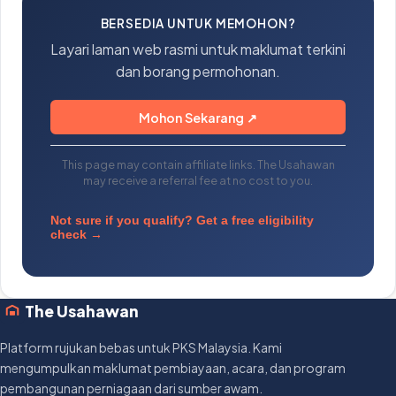
BERSEDIA UNTUK MEMOHON?
Layari laman web rasmi untuk maklumat terkini
dan borang permohonan.
Mohon Sekarang ↗
This page may contain affiliate links. The Usahawan
may receive a referral fee at no cost to you.
Not sure if you qualify? Get a free eligibility
check →
The Usahawan
Platform rujukan bebas untuk PKS Malaysia. Kami
mengumpulkan maklumat pembiayaan, acara, dan program
pembangunan perniagaan dari sumber awam.