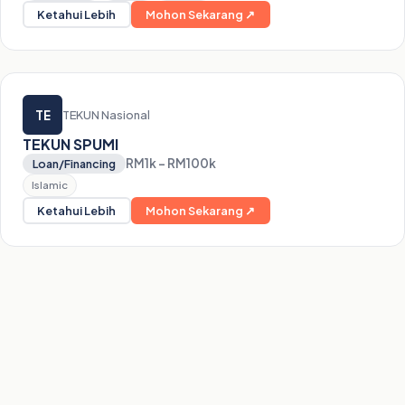
Ketahui Lebih
Mohon Sekarang ↗
TE
TEKUN Nasional
TEKUN SPUMI
RM1k – RM100k
Loan/Financing
Islamic
Ketahui Lebih
Mohon Sekarang ↗