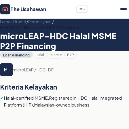
The Usahawan
MS
Laman Utama
/
Pembiayaan
/
microLEAP-HDC Halal MSME P2P Financing
microLEAP-HDC Halal MSME
P2P Financing
Loan/Financing
Halal
Islamic
P2P
microLEAP / HDC · DFI
MI
Kriteria Kelayakan
Halal-certified MSME,Registered in HDC Halal Integrated
Platform (HIP),Malaysian-owned business