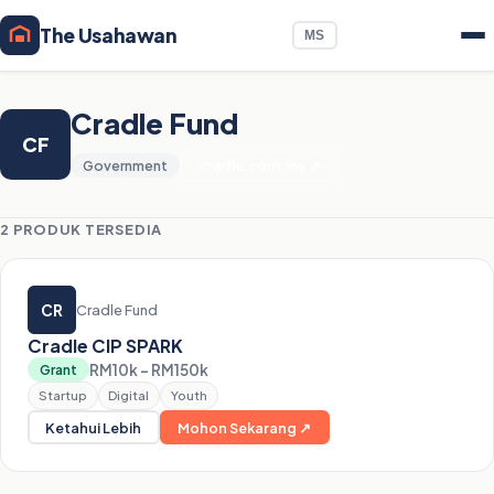
The Usahawan
MS
Cradle Fund
CF
Government
cradle.com.my ↗
2 PRODUK TERSEDIA
CR
Cradle Fund
Cradle CIP SPARK
RM10k – RM150k
Grant
Startup
Digital
Youth
Ketahui Lebih
Mohon Sekarang ↗