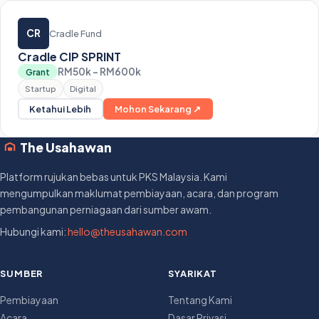
CR
Cradle Fund
Cradle CIP SPRINT
RM50k – RM600k
Grant
Startup
Digital
Ketahui Lebih
Mohon Sekarang ↗
The Usahawan
Platform rujukan bebas untuk PKS Malaysia. Kami
mengumpulkan maklumat pembiayaan, acara, dan program
pembangunan perniagaan dari sumber awam.
Hubungi kami:
hello@theusahawan.com
SUMBER
SYARIKAT
Pembiayaan
Tentang Kami
Acara
Dasar Privasi