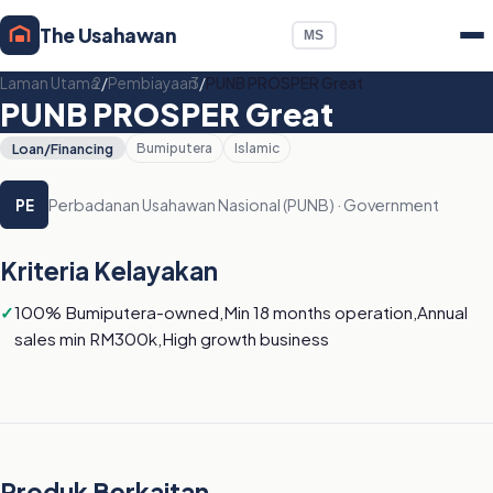
The Usahawan
MS
Laman Utama
/
Pembiayaan
/
PUNB PROSPER Great
PUNB PROSPER Great
Loan/Financing
Bumiputera
Islamic
Perbadanan Usahawan Nasional (PUNB) · Government
PE
Kriteria Kelayakan
100% Bumiputera-owned,Min 18 months operation,Annual
sales min RM300k,High growth business
Produk Berkaitan