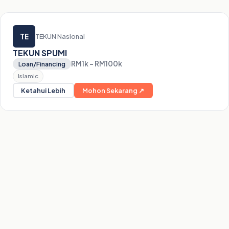
TE
TEKUN Nasional
TEKUN SPUMI
RM1k – RM100k
Loan/Financing
Islamic
Ketahui Lebih
Mohon Sekarang ↗