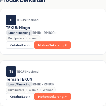
TE
TEKUN Nasional
TEKUN Niaga
RM1k – RM100k
Loan/Financing
Bumiputera
Islamic
Ketahui Lebih
Mohon Sekarang ↗
TE
TEKUN Nasional
Teman TEKUN
RM1k – RM10k
Loan/Financing
Bumiputera
Islamic
Women
Ketahui Lebih
Mohon Sekarang ↗