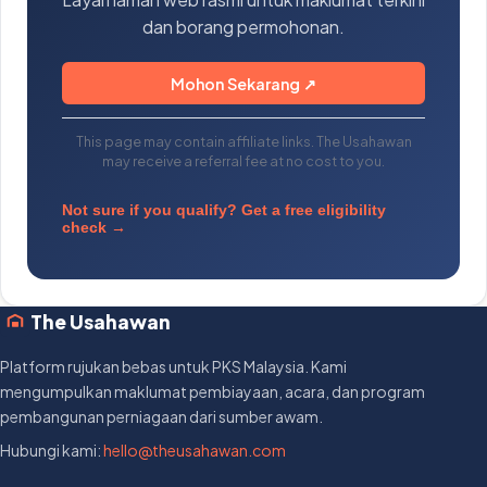
dan borang permohonan.
Mohon Sekarang ↗
This page may contain affiliate links. The Usahawan
may receive a referral fee at no cost to you.
Not sure if you qualify? Get a free eligibility
check →
The Usahawan
Platform rujukan bebas untuk PKS Malaysia. Kami
mengumpulkan maklumat pembiayaan, acara, dan program
pembangunan perniagaan dari sumber awam.
Hubungi kami:
hello@theusahawan.com