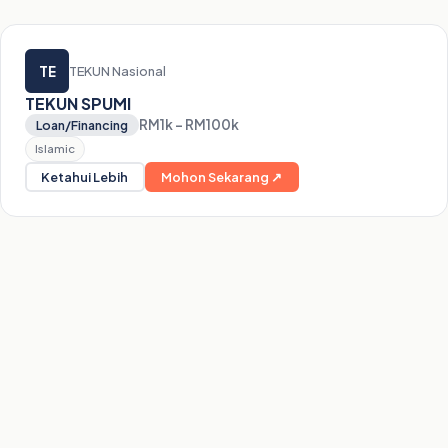
TE
TEKUN Nasional
TEKUN SPUMI
RM1k – RM100k
Loan/Financing
Islamic
Ketahui Lebih
Mohon Sekarang ↗