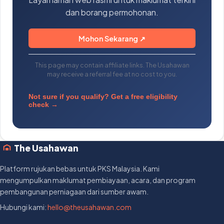
dan borang permohonan.
Mohon Sekarang ↗
This page may contain affiliate links. The Usahawan
may receive a referral fee at no cost to you.
Not sure if you qualify? Get a free eligibility
check →
The Usahawan
Platform rujukan bebas untuk PKS Malaysia. Kami
mengumpulkan maklumat pembiayaan, acara, dan program
pembangunan perniagaan dari sumber awam.
Hubungi kami:
hello@theusahawan.com