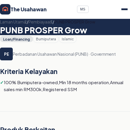
The Usahawan
MS
Laman Utama
/
Pembiayaan
/
PUNB PROSPER Grow
PUNB PROSPER Grow
Loan/Financing
Bumiputera
Islamic
Perbadanan Usahawan Nasional (PUNB) · Government
PE
Kriteria Kelayakan
100% Bumiputera-owned,Min 18 months operation,Annual
sales min RM300k,Registered SSM
Produk Berkaitan