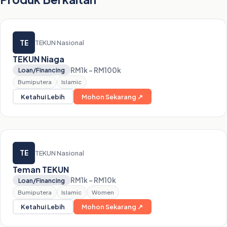
TE
TEKUN Nasional
TEKUN Niaga
RM1k – RM100k
Loan/Financing
Bumiputera
Islamic
Ketahui Lebih
Mohon Sekarang ↗
TE
TEKUN Nasional
Teman TEKUN
RM1k – RM10k
Loan/Financing
Bumiputera
Islamic
Women
Ketahui Lebih
Mohon Sekarang ↗