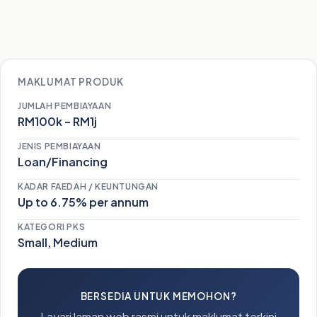
MAKLUMAT PRODUK
JUMLAH PEMBIAYAAN
RM100k – RM1j
JENIS PEMBIAYAAN
Loan/Financing
KADAR FAEDAH / KEUNTUNGAN
Up to 6.75% per annum
KATEGORI PKS
Small, Medium
BERSEDIA UNTUK MEMOHON?
Layari laman web rasmi untuk maklumat terkini