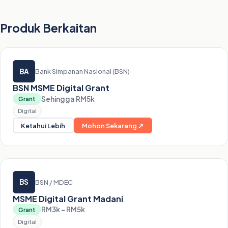
Produk Berkaitan
BA
Bank Simpanan Nasional (BSN)
BSN MSME Digital Grant
Sehingga RM5k
Grant
Digital
Ketahui Lebih
Mohon Sekarang ↗
BS
BSN / MDEC
MSME Digital Grant Madani
RM3k – RM5k
Grant
Digital