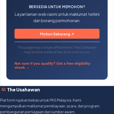
BERSEDIA UNTUK MEMOHON?
Layari laman web rasmi untuk maklumat terkini
dan borang permohonan.
Mohon Sekarang ↗
This page may contain affiliate links. The Usahawan
may receive a referral fee at no cost to you.
Not sure if you qualify? Get a free eligibility
check →
The Usahawan
Platform rujukan bebas untuk PKS Malaysia. Kami
mengumpulkan maklumat pembiayaan, acara, dan program
pembangunan perniagaan dari sumber awam.