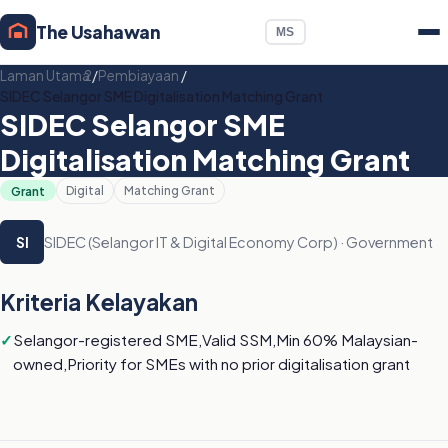
The Usahawan
MS
Laman Utama
/
Pembiayaan
/
SIDEC Selangor SME Digitalisation Matching Grant
SIDEC Selangor SME
Digitalisation Matching Grant
Grant
Digital
Matching Grant
SIDEC (Selangor IT & Digital Economy Corp) · Government
SI
Kriteria Kelayakan
Selangor-registered SME,Valid SSM,Min 60% Malaysian-
owned,Priority for SMEs with no prior digitalisation grant