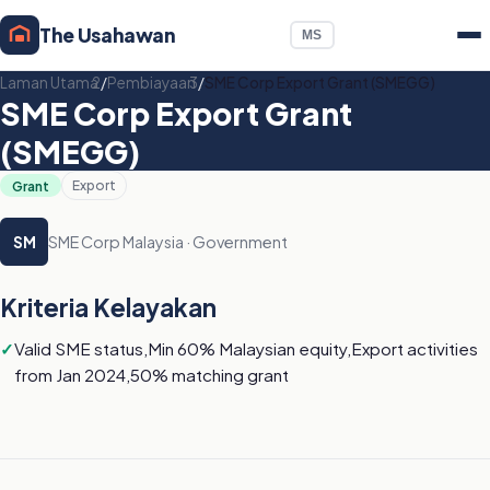
The Usahawan
MS
Laman Utama
/
Pembiayaan
/
SME Corp Export Grant (SMEGG)
SME Corp Export Grant
(SMEGG)
Grant
Export
SME Corp Malaysia · Government
SM
Kriteria Kelayakan
Valid SME status,Min 60% Malaysian equity,Export activities
from Jan 2024,50% matching grant