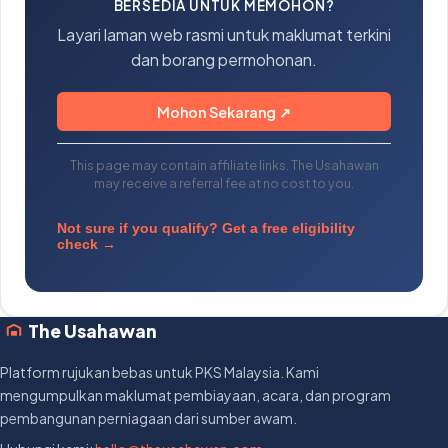
BERSEDIA UNTUK MEMOHON?
Layari laman web rasmi untuk maklumat terkini
dan borang permohonan.
Mohon Sekarang ↗
This page may contain affiliate links. The Usahawan
may receive a referral fee at no cost to you.
Not sure if you qualify? Get a free eligibility
check →
The Usahawan
Platform rujukan bebas untuk PKS Malaysia. Kami
mengumpulkan maklumat pembiayaan, acara, dan program
pembangunan perniagaan dari sumber awam.