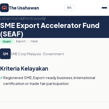
The Usahawan
MS
Laman Utama
/
Pembiayaan
/
SME Export Accelerator Fund (SEAF)
SME Export Accelerator Fund
(SEAF)
Grant
Export
Halal
SME Corp Malaysia · Government
SM
Kriteria Kelayakan
Registered SME,Export-ready business,International
certification or trade fair participation