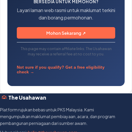
BERSEDIA UNTUK MEMOHON?
Layari laman web rasmi untuk maklumat terkini
dan borang permohonan.
Mohon Sekarang ↗
This page may contain affiliate links. The Usahawan
may receive a referral fee at no cost to you.
Not sure if you qualify? Get a free eligibility
check →
The Usahawan
Platform rujukan bebas untuk PKS Malaysia. Kami
mengumpulkan maklumat pembiayaan, acara, dan program
pembangunan perniagaan dari sumber awam.