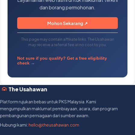
dan borang permohonan.
Mohon Sekarang ↗
This page may contain affiliate links. The Usahawan
may receive a referral fee at no cost to you.
Not sure if you qualify? Get a free eligibility
check →
The Usahawan
Platform rujukan bebas untuk PKS Malaysia. Kami
mengumpulkan maklumat pembiayaan, acara, dan program
pembangunan perniagaan dari sumber awam.
Hubungi kami:
hello@theusahawan.com