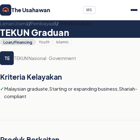
The Usahawan
MS
Laman Utama
/
Pembiayaan
/
TEKUN Graduan
TEKUN Graduan
Loan/Financing
Youth
Islamic
TEKUN Nasional · Government
TE
Kriteria Kelayakan
Malaysian graduate,Starting or expanding business,Shariah-
compliant
Produk Berkaitan