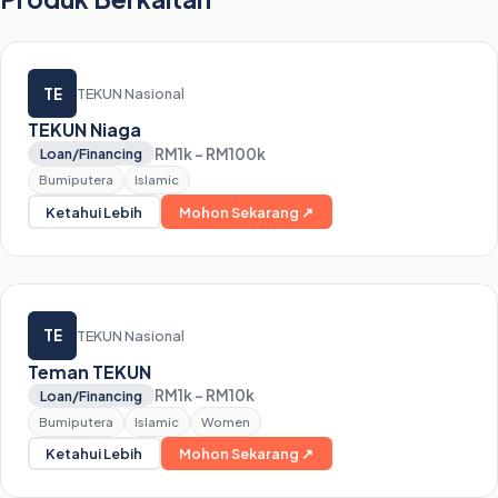
TE
TEKUN Nasional
TEKUN Niaga
RM1k – RM100k
Loan/Financing
Bumiputera
Islamic
Ketahui Lebih
Mohon Sekarang ↗
TE
TEKUN Nasional
Teman TEKUN
RM1k – RM10k
Loan/Financing
Bumiputera
Islamic
Women
Ketahui Lebih
Mohon Sekarang ↗