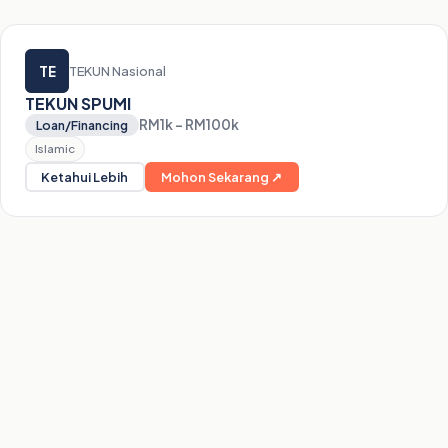
TE
TEKUN Nasional
TEKUN SPUMI
RM1k – RM100k
Loan/Financing
Islamic
Ketahui Lebih
Mohon Sekarang ↗