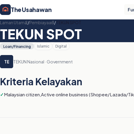
The Usahawan
Fu
Laman Utama
/
Pembiayaan
/
TEKUN SPOT
TEKUN SPOT
Loan/Financing
Islamic
Digital
TEKUN Nasional · Government
TE
Kriteria Kelayakan
Malaysian citizen,Active online business (Shopee/Lazada/Ti