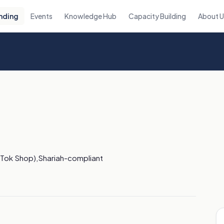
nding
Events
Knowledge Hub
Capacity Building
About 
kTok Shop),Shariah-compliant