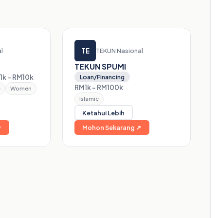
TE
l
TEKUN Nasional
TEKUN SPUMI
1k – RM10k
Loan/Financing
RM1k – RM100k
c
Women
Islamic
Ketahui Lebih
↗
Mohon Sekarang ↗