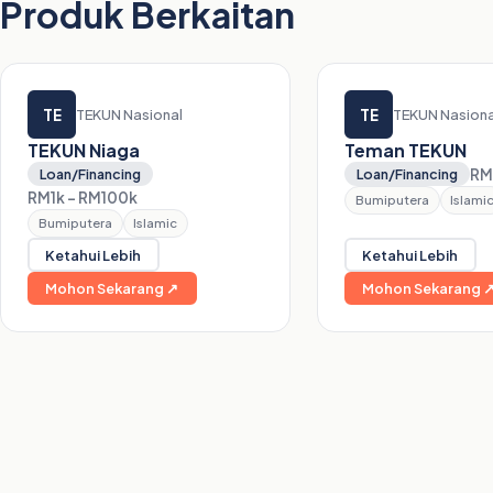
Produk Berkaitan
TE
TE
TEKUN Nasional
TEKUN Nasiona
TEKUN Niaga
Teman TEKUN
RM
Loan/Financing
Loan/Financing
RM1k – RM100k
Bumiputera
Islami
Bumiputera
Islamic
Ketahui Lebih
Ketahui Lebih
Mohon Sekarang ↗
Mohon Sekarang 