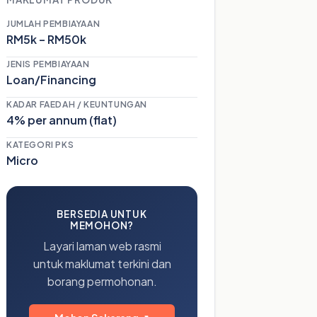
JUMLAH PEMBIAYAAN
RM5k – RM50k
JENIS PEMBIAYAAN
Loan/Financing
KADAR FAEDAH / KEUNTUNGAN
4% per annum (flat)
KATEGORI PKS
Micro
BERSEDIA UNTUK
MEMOHON?
Layari laman web rasmi
untuk maklumat terkini dan
borang permohonan.