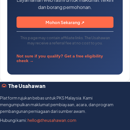
dan borang permohonan.
Mohon Sekarang ↗
This page may contain affiliate links. The Usahawan
may receive a referral fee at no cost to you.
Not sure if you qualify? Get a free eligibility
check →
The Usahawan
Platform rujukan bebas untuk PKS Malaysia. Kami
mengumpulkan maklumat pembiayaan, acara, dan program
pembangunan perniagaan dari sumber awam.
Hubungi kami:
hello@theusahawan.com