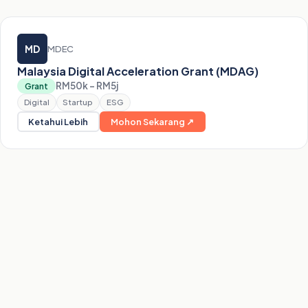
MD
MDEC
Malaysia Digital Acceleration Grant (MDAG)
RM50k – RM5j
Grant
Digital
Startup
ESG
Ketahui Lebih
Mohon Sekarang ↗