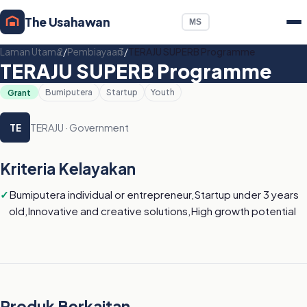
The Usahawan
MS
Laman Utama
/
Pembiayaan
/
TERAJU SUPERB Programme
TERAJU SUPERB Programme
Grant
Bumiputera
Startup
Youth
TERAJU · Government
TE
Kriteria Kelayakan
Bumiputera individual or entrepreneur,Startup under 3 years
old,Innovative and creative solutions,High growth potential
Produk Berkaitan