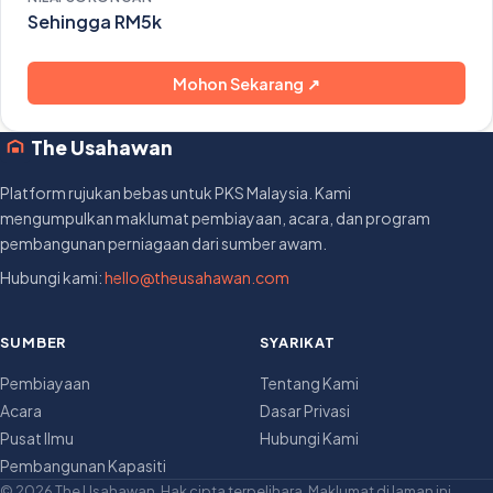
Sehingga RM5k
Mohon Sekarang ↗
The Usahawan
Platform rujukan bebas untuk PKS Malaysia. Kami
mengumpulkan maklumat pembiayaan, acara, dan program
pembangunan perniagaan dari sumber awam.
Hubungi kami:
hello@theusahawan.com
SUMBER
SYARIKAT
Pembiayaan
Tentang Kami
Acara
Dasar Privasi
Pusat Ilmu
Hubungi Kami
Pembangunan Kapasiti
© 2026 The Usahawan. Hak cipta terpelihara. Maklumat di laman ini