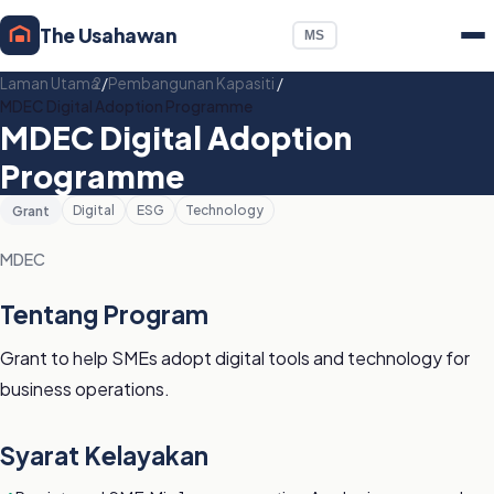
The Usahawan
MS
Laman Utama
/
Pembangunan Kapasiti
/
MDEC Digital Adoption Programme
MDEC Digital Adoption
Programme
Grant
Digital
ESG
Technology
MDEC
Tentang Program
Grant to help SMEs adopt digital tools and technology for
business operations.
Syarat Kelayakan